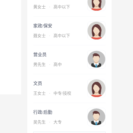
黄女士
·
高中以下
家政/保安
聂女士
·
高中以下
营业员
男先生
·
高中
文员
王女士
·
中专/技校
行政/后勤
吴先生
·
大专